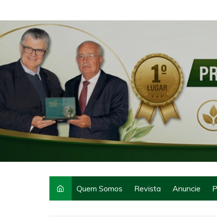
Ir
para
o
conteúdo
Quem Somos
Revista
Anuncie
P