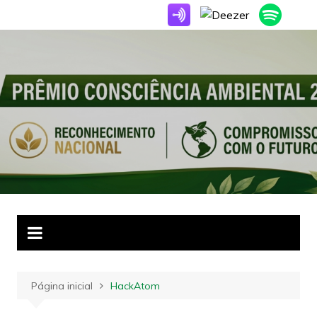
Ir
para
o
conteúdo
Página inicial
HackAtom