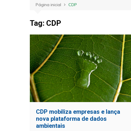
Página inicial
CDP
Tag:
CDP
CDP mobiliza empresas e lança
nova plataforma de dados
ambientais